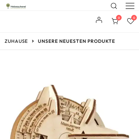
Steckbausätze aus Holz
Holzzauberei
0
0
ZUHAUSE
UNSERE NEUESTEN PRODUKTE