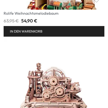
Rolife Weihnachtsmelodiebaum
63,95
€
54,90
€
IN DEN WARENKORB