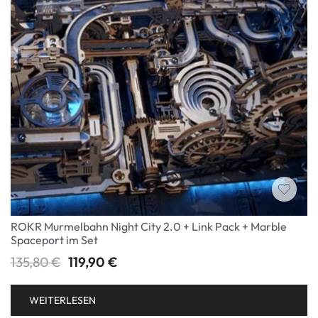
ROKR Murmelbahn Night City 2.0 + Link Pack + Marble
Spaceport im Set
135,80
€
119,90
€
WEITERLESEN