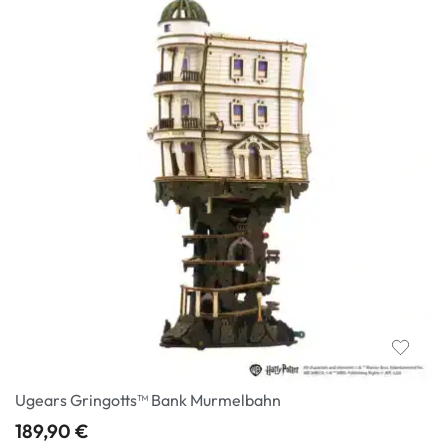
Ugears Gringotts™ Bank Murmelbahn
189,90
€