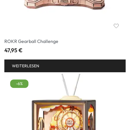
ROKR Gearball Challenge
47,95
€
WEITERLESEN
-6%