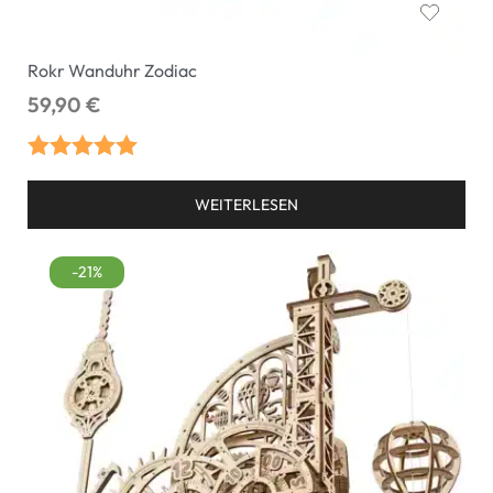
Rokr Wanduhr Zodiac
59,90
€
Bewertet mit
WEITERLESEN
5.00
von 5
-21%