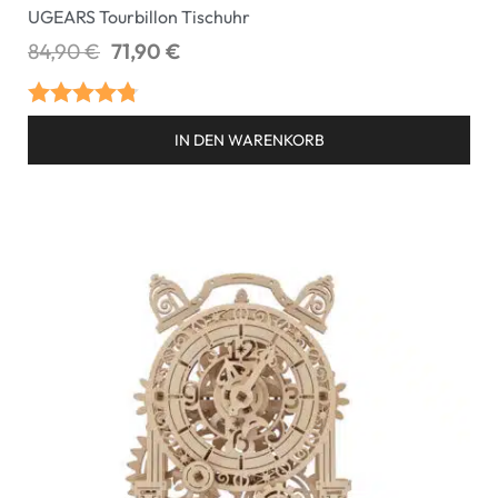
UGEARS Tourbillon Tischuhr
84,90
€
71,90
€
Bewertet
IN DEN WARENKORB
mit
4.75
von 5