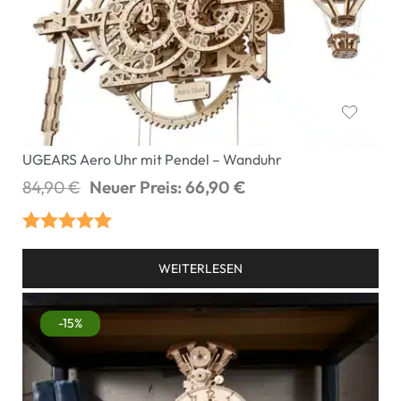
UGEARS Aero Uhr mit Pendel – Wanduhr
84,90
€
Neuer Preis:
66,90
€
Bewertet mit
WEITERLESEN
5.00
von 5
-15%