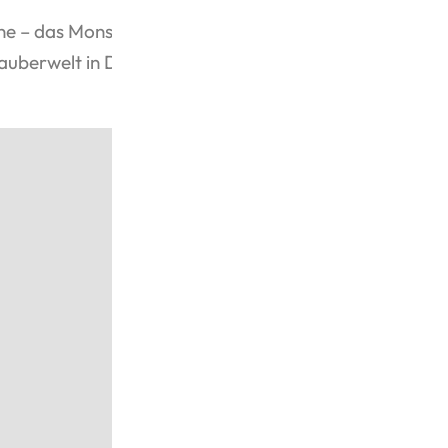
rine – das Monsterbuch der Monster™ zieht
 Zauberwelt in Dein Zuhause.
⭐ Deine Vorteile a
✔️ Offiziell lizenzi
✔️ Detailreicher 3
✔️ Bewegliche mec
✔️ Hochwertige, prä
✔️ Zusammenbau o
✔️ Perfekt für Sam