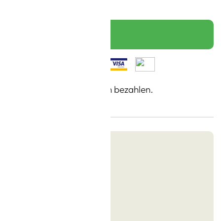
gen
IN DEN WARENKORB
a, Jetzt kaufen, in 30 Tagen bezahlen.
Sie bei uns kaufen
ei ab 30 Euro
berecht
tzteilservice
 Rechnung bezahlen