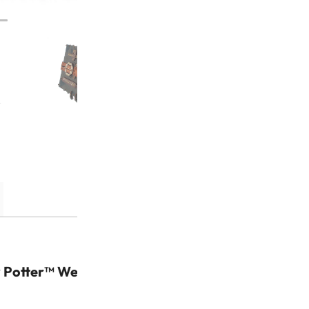
EAN:
4820184123083
ARTIKELNUMMER:
70274
KATEGORIEN:
Mechanische M
Ugears
MARKE:
Ugears
Potter™ Welt als faszinierender 3D-