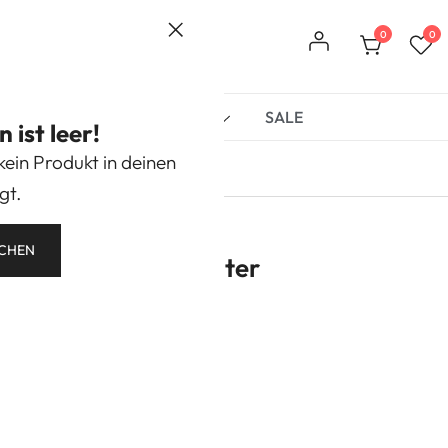
0
0
r
Book Nooks
Marken
SALE
ist leer!
 kein Produkt in deinen
gt.
CHEN
sterbuch der Monster
kosten