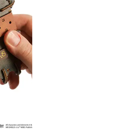
Zur Wunschliste hinzufü
Mit Klarn
Ihre Vorteile wenn 
Versandkostenfr
60 Tage Rückga
Kostenloser Ersa
in 30 Tagen auf