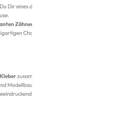
 Du Dir eines der
außergewöhnlichsten
use.
anten Zähnen, ausdrucksstarken Augen
nzigartigen Charakter des berühmten
Kleber
zusammengesetzt und bietet
nd Modellbauer.
beeindruckende Optik und machen das