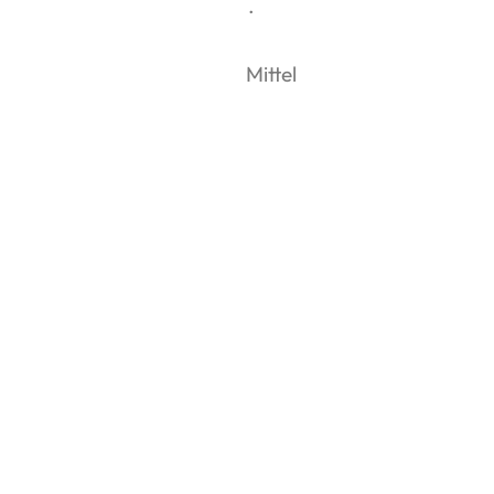
Aufbauzeit:
ca. 5 Std.
Bauteile:
195
Schwierigkeitsgrad:
Mittel