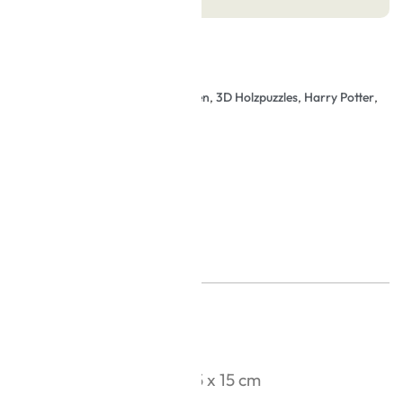
odelle
,
Kinder
,
Geschenke für Frauen
,
3D Holzpuzzles
,
Harry Potter
,
Modellgröße:
16 x 6,5 x 15 cm