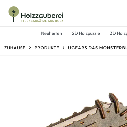
Steckbausätze aus Holz
Holzzauberei
Neuheiten
2D Holzpuzzle
3D Holz
ZUHAUSE
PRODUKTE
UGEARS DAS MONSTERB