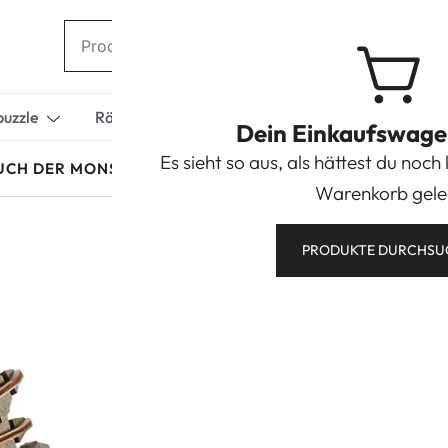
puzzle
Rätselboxen/Geschenkboxen
Miniaturhäuse
Dein Einkaufswagen 
Es sieht so aus, als hättest du noch
UCH DER MONSTER
Warenkorb gele
PRODUKTE DURCHSU
Ugears Das Mon
59,90
€
inkl. MwSt.
zzgl.
Versand
Lieferzeit:
2 Werktage