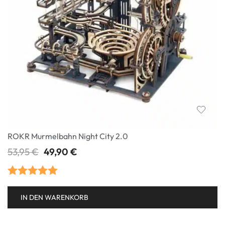
ROKR Murmelbahn Night City 2.0
53,95
€
49,90
€
Bewertet mit
IN DEN WARENKORB
5.00
von 5