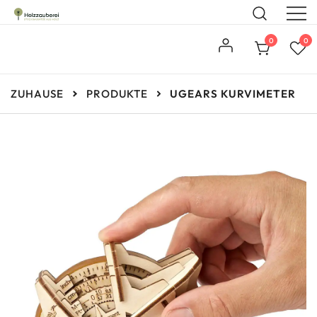
Steckbausätze aus Holz
Holzzauberei
0
0
ZUHAUSE
PRODUKTE
UGEARS KURVIMETER