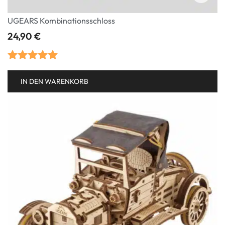
UGEARS Kombinationsschloss
24,90
€
Bewertet mit
IN DEN WARENKORB
5.00
von 5