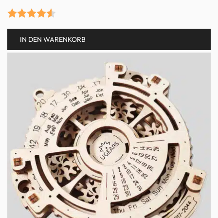
Bewertet
IN DEN WARENKORB
mit
4.50
von 5