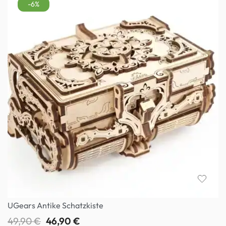
-6%
UGears Antike Schatzkiste
49,90
€
46,90
€