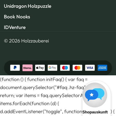
Unidragon Holzpuzzle
Book Nooks
IDVenture
© 2026 Holzzauberei
(function () { function initFaq() { var faq =
document.querySelector("#faq .hz-faq"); if (!faq)
return; var items = faq.querySelectorAll("details");
items.forEach(function (d) {
d.addEventListener("toggle", function () { if (d.open) {