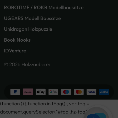
ROBOTIME / ROKR Modellbausätze
UGEARS Modell Bausätze
Unidragon Holzpuzzle
Book Nooks
IDVenture
© 2026 Holzzauberei
(function () { function initFaq() { var faq =
document.querySelector("#faq .hz-faq"); if (!faq)