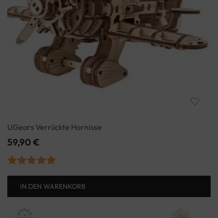
UGears Verrückte Hornisse
59,90
€
Bewertet mit
IN DEN WARENKORB
5.00
von 5