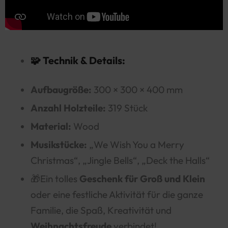
🧩
Technik & Details:
Aufbaugröße:
300 × 300 × 400 mm
Anzahl Holzteile:
319 Stück
Material:
Wood
Musikstücke:
„We Wish You a Merry
Christmas“, „Jingle Bells“, „Deck the Halls“
🎁Ein tolles
Geschenk für Groß und Klein
oder eine festliche Aktivität für die ganze
Familie, die Spaß, Kreativität und
Weihnachtsfreude
verbindet!