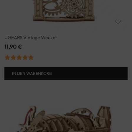
UGEARS Vintage Wecker
11,90
€
Bewertet mit
IN DEN WARENKORB
5.00
von 5