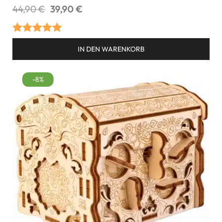
44,90
€
39,90
€
Bewertet mit
IN DEN WARENKORB
5.00
von 5
-8%