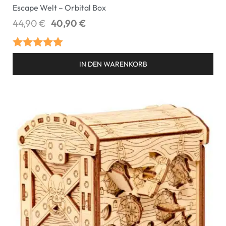
Escape Welt – Orbital Box
44,90
€
40,90
€
Bewertet mit
IN DEN WARENKORB
5.00
von 5