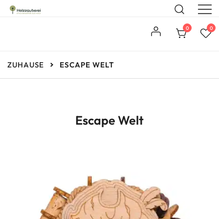
Steckbausätze aus Holz
Holzzauberei
0
0
ZUHAUSE
ESCAPE WELT
Escape Welt