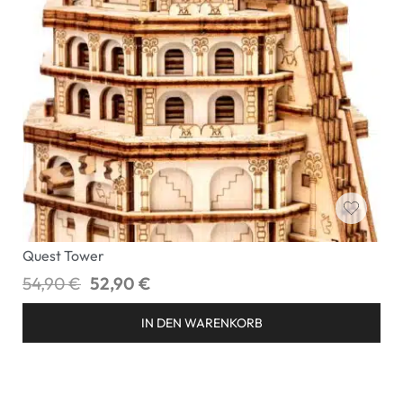
Quest Tower
54,90
€
52,90
€
IN DEN WARENKORB