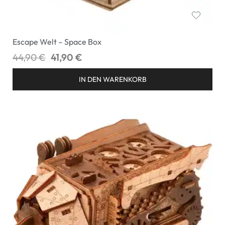
Escape Welt – Space Box
44,90
€
41,90
€
IN DEN WARENKORB