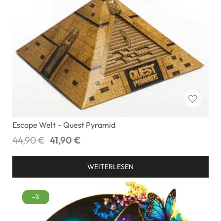
Escape Welt – Quest Pyramid
44,90
€
41,90
€
WEITERLESEN
-%