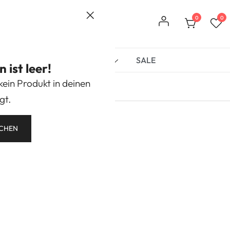
0
0
r
Book Nooks
Marken
SALE
ist leer!
 kein Produkt in deinen
gt.
CHEN
ra
kosten