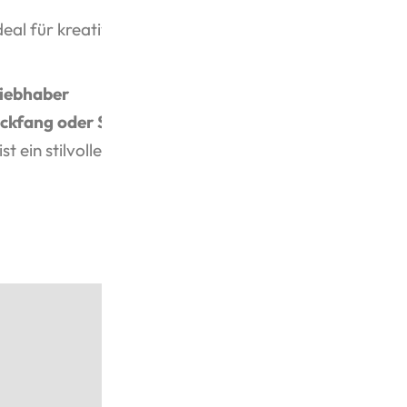
eal für kreative Auszeiten.
liebhaber
ickfang oder Symbol für
ein stilvolles DIY-Projekt, das
🌸Produktdetai