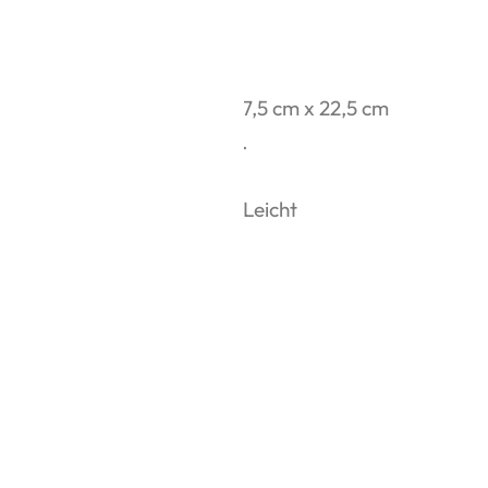
Modellgröße:
9 cm x 7,5 cm x 22,5 cm
Aufbauzeit:
ca. 1 Std.
Bauteile:
132
Schwierigkeitsgrad:
Leicht