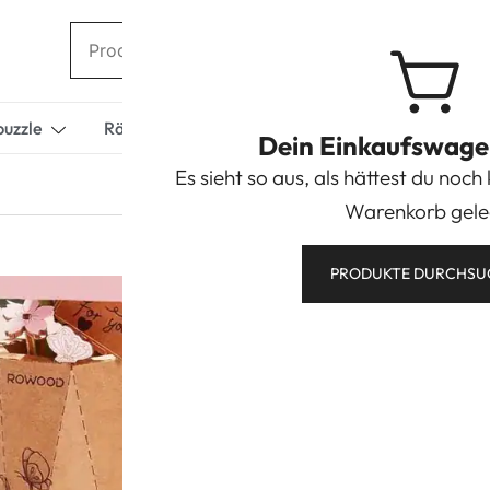
puzzle
Rätselboxen/Geschenkboxen
Miniaturhäuse
Dein Einkaufswagen 
Es sieht so aus, als hättest du noch
Warenkorb gele
PRODUKTE DURCHSU
ROWOOD Saku
14,95
€
inkl. MwSt.
zzgl.
Versand
Lieferzeit:
2 Werktage