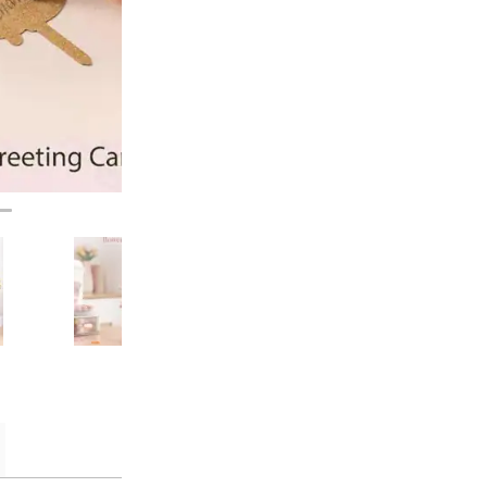
Kostenloser Ersa
in 30 Tagen auf
EAN:
6946785124835
ARTIKELNUMMER:
TW101
KATEGORIEN:
3D Holzpuzzles
MARKE:
Rowood