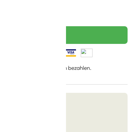
gen
IN DEN WARENKORB
a, Jetzt kaufen, in 30 Tagen bezahlen.
Sie bei uns kaufen
ei ab 30 Euro
berecht