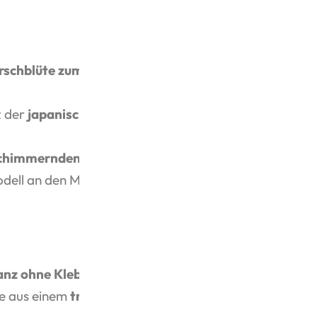
rschblüte zum Selberbauen
z der
japanischen Kirschblüte
schimmernden Blüten
und der
dell an den Moment, in dem die
anz ohne Kleber
– und formt
ie aus einem
traditionellen