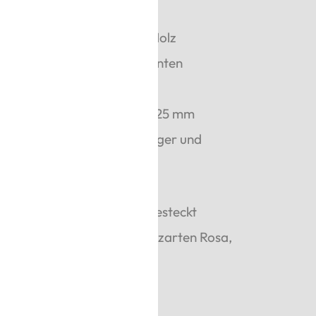
IY-3D-Puzzle „Sakura“
iges, lasergeschnittenes Holz
räzise gefertigte Komponenten
 1 Stunde
tig gebaut:
ca. 90 × 75 × 225 mm
ad:
Leicht – ideal für Einsteiger und
g:
10+
werden einfach zusammengesteckt
derschöne Kirschblüte im zarten Rosa,
oder Geschenk