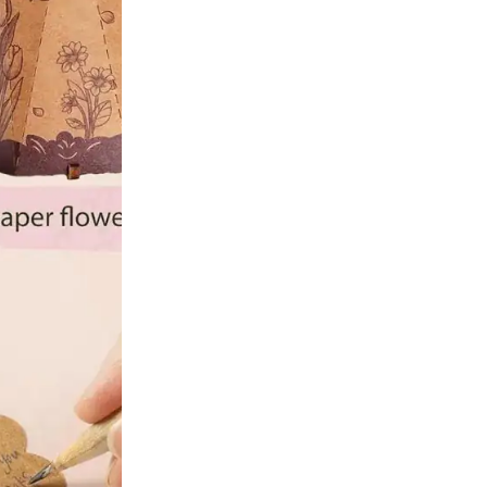
Zur Wunschliste hinzufü
Nur noch 2 vorrätig
Mit Klarn
Ihre Vorteile wenn 
Versandkostenfr
60 Tage Rückga