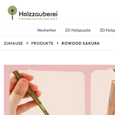
Steckbausätze aus Holz
Holzzauberei
Neuheiten
2D Holzpuzzle
3D Holz
ZUHAUSE
PRODUKTE
ROWOOD SAKURA