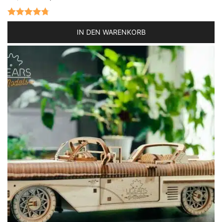
Preis
Preis
war:
ist:
Bewertet
IN DEN WARENKORB
84,90 €
71,90 €.
mit
4.75
von
5