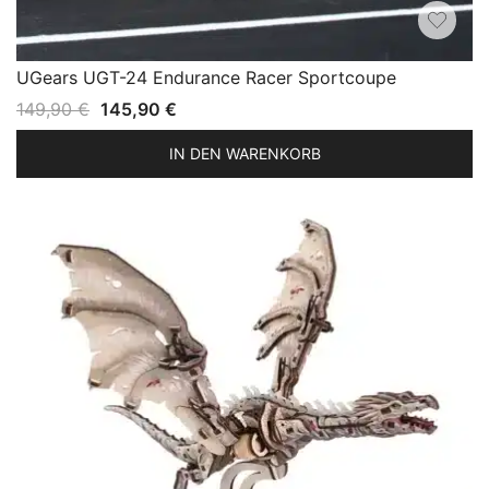
UGears UGT-24 Endurance Racer Sportcoupe
Ursprünglicher
Aktueller
149,90
€
145,90
€
Preis
Preis
IN DEN WARENKORB
war:
ist:
149,90 €
145,90 €.