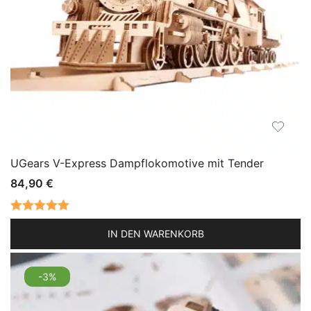
UGears V-Express Dampflokomotive mit Tender
84,90
€
Bewertet mit
IN DEN WARENKORB
5.00
von 5
-3%