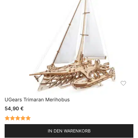
UGears Trimaran Merihobus
54,90
€
Bewertet mit
IN DEN WARENKORB
5.00
von 5