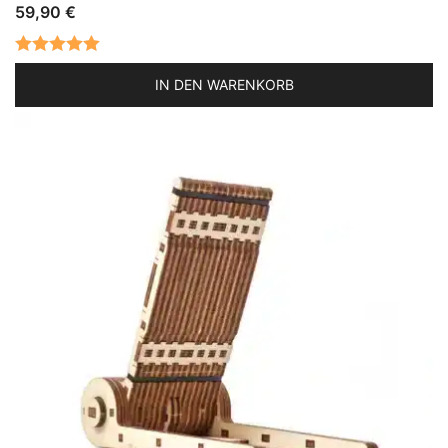
59,90
€
Bewertet mit
IN DEN WARENKORB
5.00
von 5