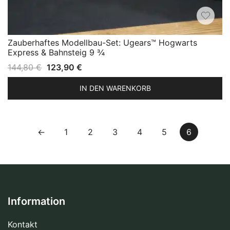
Zauberhaftes Modellbau-Set: Ugears™ Hogwarts
Express & Bahnsteig 9 ¾
Ursprünglicher
Aktueller
144,80
€
123,90
€
Preis
Preis
IN DEN WARENKORB
war:
ist:
144,80 €
123,90 €.
←
1
2
3
4
5
6
Information
Kontakt