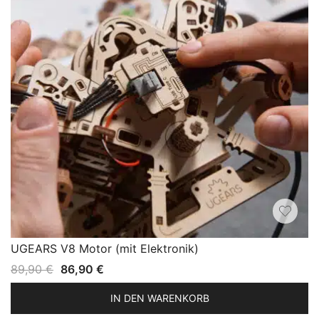
UGEARS V8 Motor (mit Elektronik)
Ursprünglicher
Aktueller
89,90
€
86,90
€
Preis
Preis
IN DEN WARENKORB
war:
ist: