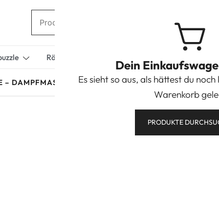
puzzle
Rätselboxen/Geschenkboxen
Miniaturhäuse
Dein Einkaufswagen 
Es sieht so aus, als hättest du noch
E – DAMPFMASCHINE
Warenkorb gele
PRODUKTE DURCHSU
Robotime Stea
64,90
€
67,90
€
inkl. MwSt.
zzgl.
Versand
Zur Wunschliste hinzufü