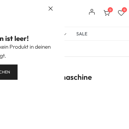
0
0
r
Book Nooks
Marken
SALE
ist leer!
 kein Produkt in deinen
gt.
CHEN
m Engine – Dampfmaschine
kosten
gen