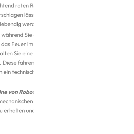
htend roten Rädern und liebevollen
erschlagen lässt. Die horizontalen Kolben
 lebendig werden.
,
während Sie die Zahnräder drehen
d das Feuer im Dampfkessel mit LED-
alten Sie eine Straßenlaterne und eine
. Diese fahrende Dampfmaschine ist
ch ein technisches Wunder, das Geschichte
ine von Robotime
noch heute zu sich
 mechanischen Wunder. Bestellen Sie vor
u erhalten und Ihr nächstes