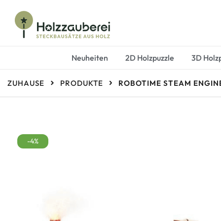
Steckbausätze aus Holz
Holzzauberei
Neuheiten
2D Holzpuzzle
3D Holz
ZUHAUSE
PRODUKTE
ROBOTIME STEAM ENGIN
-4%