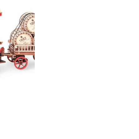
Nicht vorrätig
Ihre Vorteile wenn 
Versandkostenfr
60 Tage Rückga
Kostenloser Ersa
in 30 Tagen auf
EAN:
6946785119862
ARTIKELNUMMER:
LKA01
KATEGORIEN:
3D Holzpuzzles