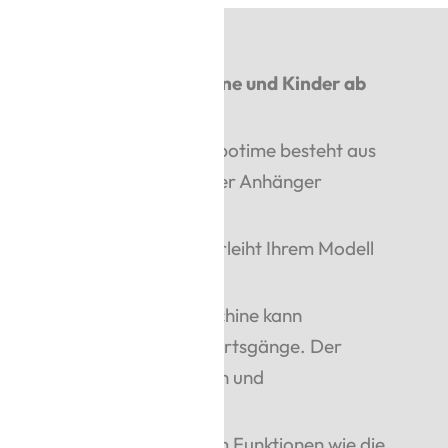
Bauvergnügen für Erwachsene und Kinder ab
worfene Holzbausatz von Robotime besteht aus
 36 Zentimeter lang, wenn der Anhänger
 Anhänger abzukoppeln, verleiht Ihrem Modell
bilität.
mt noch: Diese Dampfmaschine kann
und verfügt über zwei Vorwärtsgänge. Der
t durch das Herausdrücken und
Holzplatten.
 erfolgt über Batterien, um Funktionen wie die