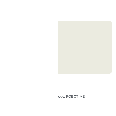
Sie bei uns kaufen
ei ab 30 Euro
berecht
tzteilservice
 Rechnung bezahlen
,
Rokr
,
Mechanische Modelle
,
Fahrzeuge
,
ROBOTIME