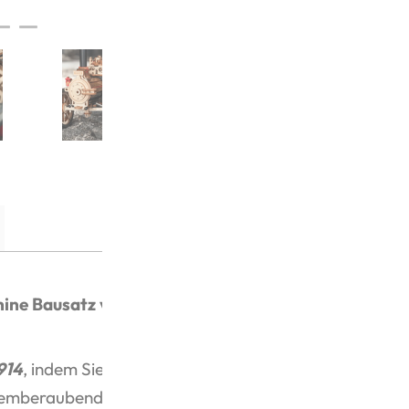
hine Bausatz von Robotime
914
, indem Sie Ihre eigene fahrende
emberaubende Holzkreation bringt