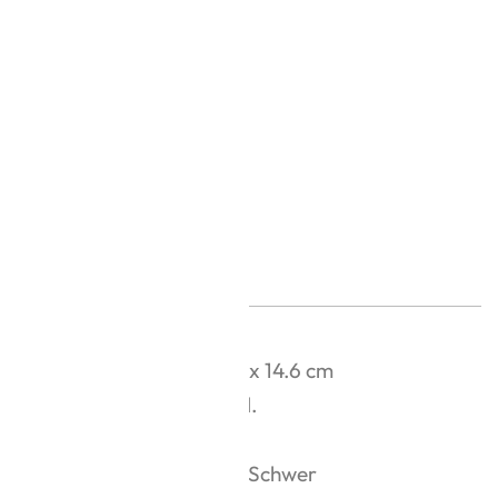
Modellgröße:
36 x 12 x 14.6 cm
Aufbauzeit:
ca. 9 Std.
Bauteile:
469
Schwierigkeitsgrad:
Schwer