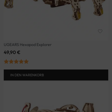
UGEARS Hexapod Explorer
49,90
€
Bewertet mit
IN DEN WARENKORB
5.00
von 5