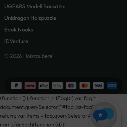
UGEARS Modell Bausätze
Unidragon Holzpuzzle
Book Nooks
IDVenture
© 2026 Holzzauberei
(function () { function initFaq() { var faq =
document.querySelector("#faq .hz-faq"); if (!faq)
return; var items = faq.querySelectorAll("details");
items.forEach(function (d) {