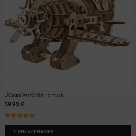
UGears Verrückte Hornisse
59,90
€
Bewertet mit
IN DEN WARENKORB
5.00
von 5