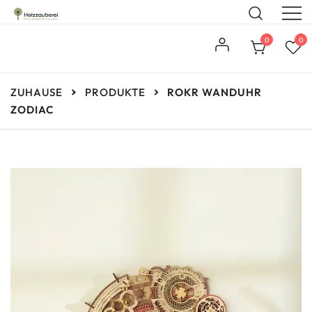
Steckbausätze aus Holz
Holzzauberei
0
0
ZUHAUSE
PRODUKTE
ROKR WANDUHR
ZODIAC