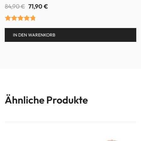
84,90
€
71,90
€
Bewertet
IN DEN WARENKORB
mit
4.75
von 5
Ähnliche Produkte