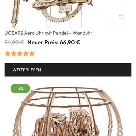
UGEARS Aero Uhr mit Pendel – Wanduhr
84,90
€
Neuer Preis:
66,90
€
Bewertet mit
WEITERLESEN
5.00
von 5
-9%