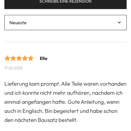
SCHREIBE EINE REZENSION
Ella
Bewertet mit
17.02.2023
5 von 5
Lieferung kam prompt. Alle Teile waren vorhanden
Punkten
und ich konnte nicht mehr aufhören, nachdem ich
basierend
einmal angefangen hatte. Gute Anleitung, wenn
auf
auch in Englisch. Bin begeistert und habe schon
Kundenbewertungen.
den nächsten Bausatz bestellt.