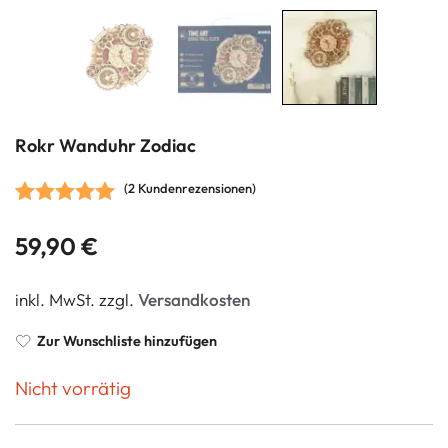
Rokr Wanduhr Zodiac
(
2
Kundenrezensionen)
Bewertet mit
2
59,90
€
5.00
von 5,
basierend
inkl. MwSt.
zzgl.
Versandkosten
auf
Kundenbewertungen
Zur Wunschliste hinzufügen
Nicht vorrätig