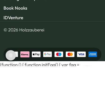
Book Nooks
IDVenture
© 2026 Holzzauberei
(function () { function initFaq() { var faq =
document.querySelector("#faq .hz-faq"); if (!faq)
return; var items = faq.querySelectorAll("details");
items.forEach(function (d) {
d.addEventListener("toggle", function () { if (d.open) {
items.forEach(function (other) { if (other !== d)