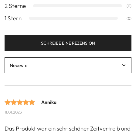
2 Sterne
(0)
1 Stern
(0)
SCHREIBE EINE REZENSION
Annika
Bewertet mit
11.01.2023
5 von 5
Das Produkt war ein sehr schöner Zeitvertreib und
Punkten