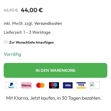
Bewertet mit
2
44,00
€
48,90
€
5.00
von 5,
basierend
inkl. MwSt.
zzgl.
Versandkosten
auf
Lieferzeit:
1 - 3 Werktage
Kundenbewertungen
Zur Wunschliste hinzufügen
Vorrätig
IN DEN WARENKORB
Mit Klarna, Jetzt kaufen, in 30 Tagen bezahlen.