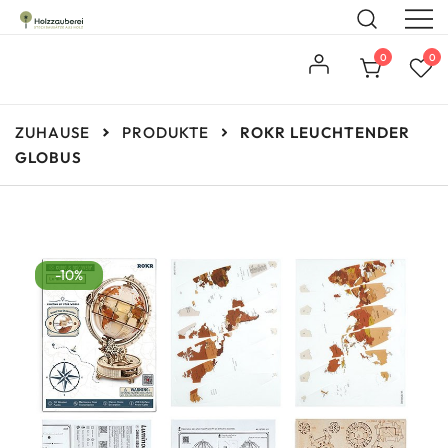
Steckbausätze aus Holz
Holzzauberei
0
0
ZUHAUSE
PRODUKTE
ROKR LEUCHTENDER
GLOBUS
-10%