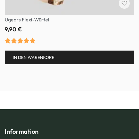
Ugears Flexi-Würfel
9,90
€
Bewertet mit
IN DEN WARENKORB
5.00
von 5
Information