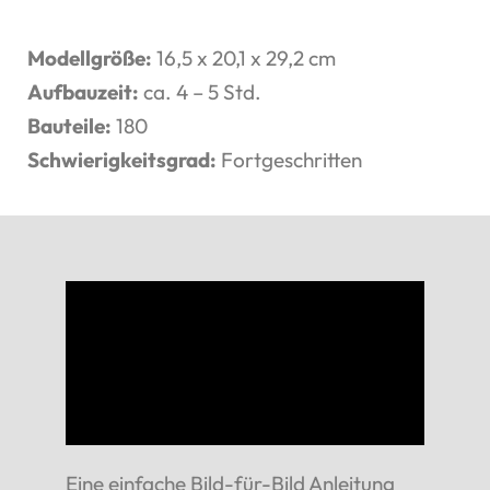
Modellgröße:
16,5 x 20,1 x 29,2 cm
Aufbauzeit:
ca. 4 – 5 Std.
Bauteile:
180
Schwierigkeitsgrad:
Fortgeschritten
Eine einfache Bild-für-Bild Anleitung