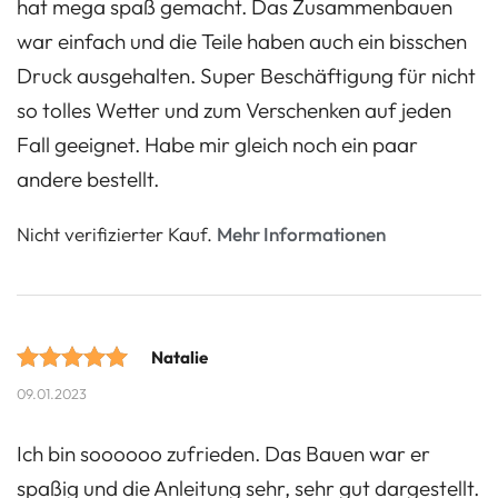
hat mega spaß gemacht. Das Zusammenbauen
basierend
war einfach und die Teile haben auch ein bisschen
auf
Druck ausgehalten. Super Beschäftigung für nicht
Kundenbewertungen.
so tolles Wetter und zum Verschenken auf jeden
Fall geeignet. Habe mir gleich noch ein paar
andere bestellt.
Nicht verifizierter Kauf.
Mehr Informationen
Natalie
Bewertet mit
09.01.2023
5 von 5
Ich bin soooooo zufrieden. Das Bauen war er
Punkten
spaßig und die Anleitung sehr, sehr gut dargestellt.
basierend