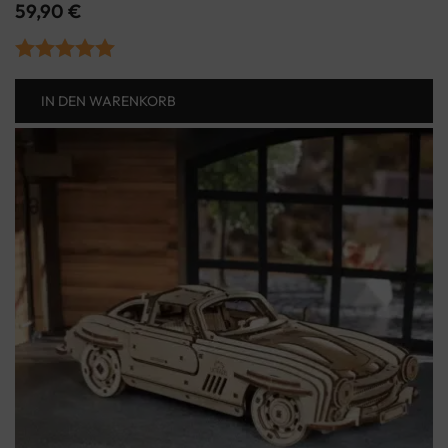
59,90
€
Bewertet mit
IN DEN WARENKORB
5.00
von 5