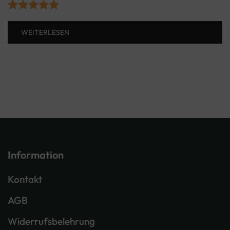
Bewertet mit
WEITERLESEN
5.00
von 5
Information
Kontakt
AGB
Widerrufsbelehrung