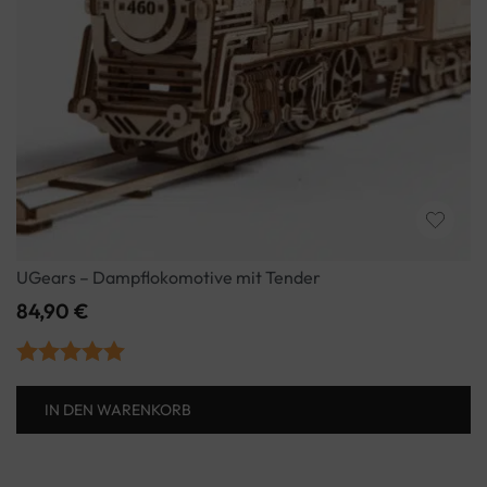
UGears – Dampflokomotive mit Tender
84,90
€
Bewertet mit
IN DEN WARENKORB
5.00
von 5