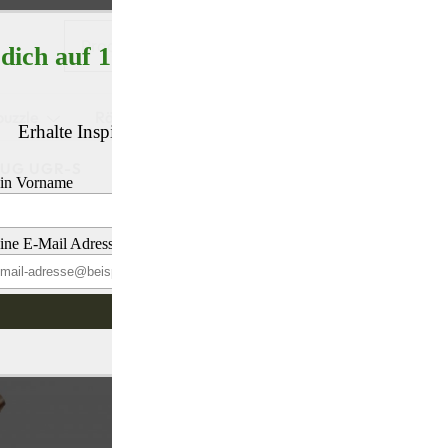
puzzle
Rätselboxen/Geschenkboxen
Miniaturhäuse
UG UGR-S
Ugears Dreirad
49,90
€
inkl. MwSt.
zzgl.
Versand
Lieferzeit:
2 Werktage