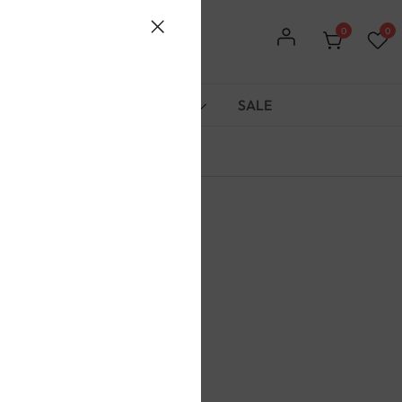
0
0
r
Book Nooks
Marken
SALE
fahrzeug UGR-S
kosten