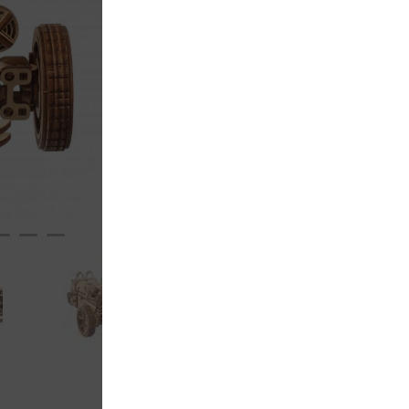
Zur Wunschliste hinzufü
Vorrätig
Mit Klarn
Ihre Vorteile wenn 
Versandkostenfr
60 Tage Rückga