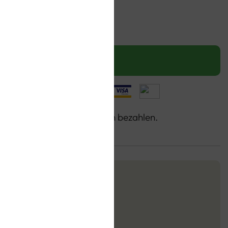
gen
IN DEN WARENKORB
a, Jetzt kaufen, in 30 Tagen bezahlen.
Sie bei uns kaufen
ei ab 30 Euro
berecht