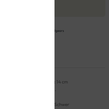
tzteilservice
 Rechnung bezahlen
odelle
,
Fahrzeuge
,
3D Holzpuzzles
,
Ugears
Modellgröße:
26 x 9 x 14 cm
Aufbauzeit:
ca. 8 Std.
Bauteile: 457
Schwierigkeitsgrad:
Schwer