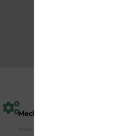
Optik:
Eleganter dre
oder Büro.
Zielgruppe:
Ideal al
und Modellbauliebh
Mechanisch
Modell mit mechanischer Bewegung