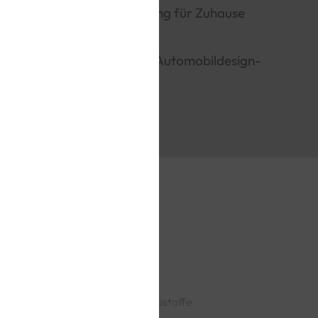
irädriger Roadster, Blickfang für Zuhause
s Geschenk für Motorrad-, Automobildesign-
aber.
Ohne Kleber
Zusammenbau ohne Klebstoffe