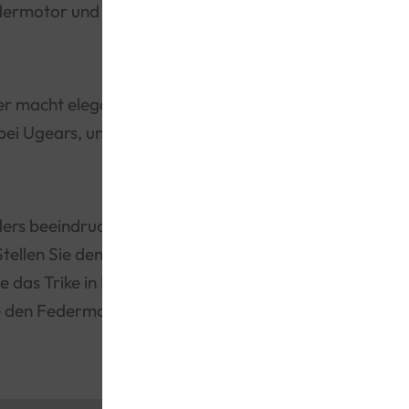
ermotor und der Benzintank sind unter
er macht elegante Kurven. Es verfügt
 bei Ugears, und sorgt damit für den
ers beeindruckend. Der Aufziehschlüssel
ellen Sie den Schalthebel auf „Park“,
Sie das Trike in Bewegung, indem Sie den
hne den Federmotor per Hand bewegt