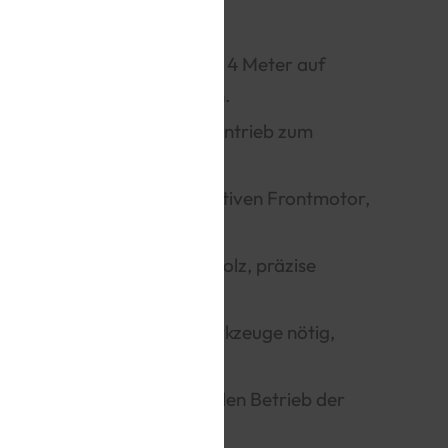
dfahrzeug UGR-S kann ca. 4 Meter auf
ücklegen und Kurven fahren.
 und einzigartiger Kettenantrieb zum
egende Kolben im dekorativen Frontmotor,
ziehschlüssel.
t aus hochwertigem Sperrholz, präzise
 Klebstoff oder Spezialwerkzeuge nötig,
g in 11 Sprachen.
ier und Wachs für optimalen Betrieb der