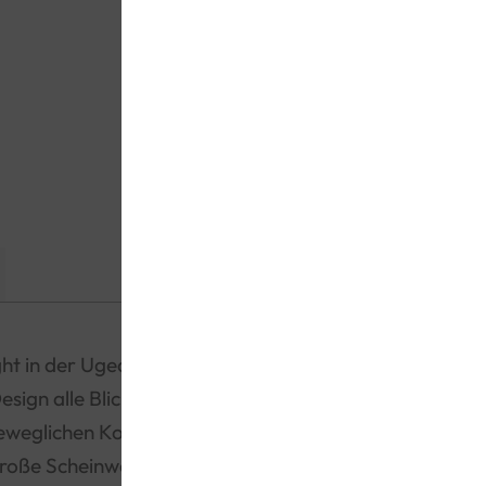
Kostenloser Ersa
in 30 Tagen auf
EAN:
4820184121836
KATEGORIEN:
Mechanische M
ht in der Ugears-Kollektion. Dieser
sign alle Blicke auf sich. Ausgestattet
eglichen Kolben, ist er ein technisches
oße Scheinwerfer, spezielle