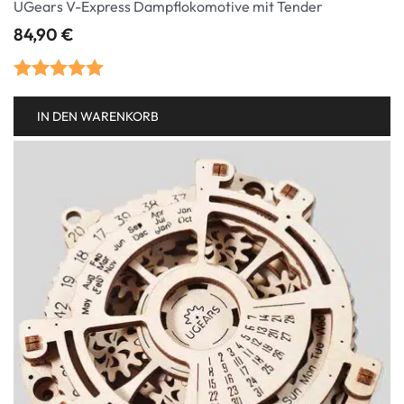
UGears V-Express Dampflokomotive mit Tender
84,90
€
Bewertet mit
IN DEN WARENKORB
5.00
von 5