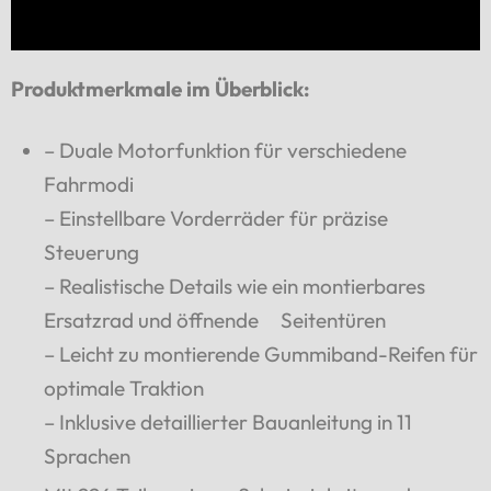
Produktmerkmale im Überblick:
– Duale Motorfunktion für verschiedene
Fahrmodi
– Einstellbare Vorderräder für präzise
Steuerung
– Realistische Details wie ein montierbares
Ersatzrad und öffnende Seitentüren
– Leicht zu montierende Gummiband-Reifen für
optimale Traktion
– Inklusive detaillierter Bauanleitung in 11
Sprachen