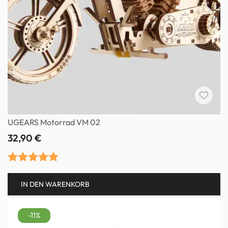
UGEARS Motorrad VM 02
32,90
€
Bewertet mit
IN DEN WARENKORB
5.00
von 5
-11%