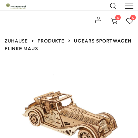
Steckbausätze aus Holz
Holzzauberei
0
0
ZUHAUSE
PRODUKTE
UGEARS SPORTWAGEN
FLINKE MAUS