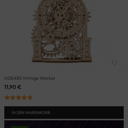
UGEARS Vintage Wecker
11,90
€
Bewertet mit
IN DEN WARENKORB
5.00
von 5