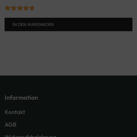
Bewertet
IN DEN WARENKORB
mit
4.75
von 5
Information
Kontakt
AGB