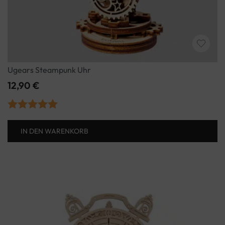
Ugears Steampunk Uhr
12,90
€
Bewertet mit
IN DEN WARENKORB
5.00
von 5