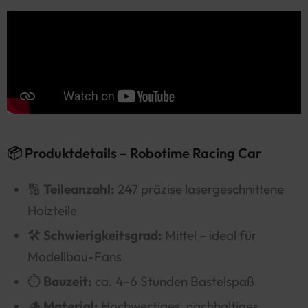
📦 Produktdetails – Robotime Racing Car
🔢
Teileanzahl:
247 präzise lasergeschnittene
Holzteile
🛠️
Schwierigkeitsgrad:
Mittel – ideal für
Modellbau-Fans
⏱️
Bauzeit:
ca. 4–6 Stunden Bastelspaß
🪵
Material:
Hochwertiges, nachhaltiges