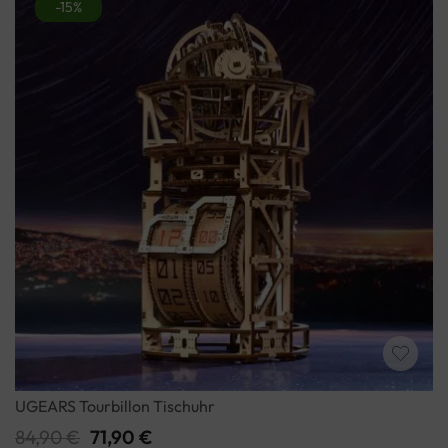
-15%
UGEARS Tourbillon Tischuhr
84,90
€
71,90
€