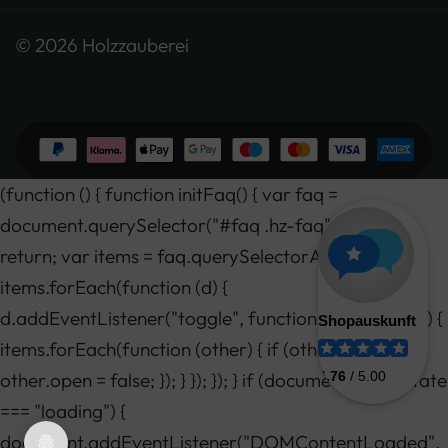
© 2026 Holzzauberei
(function () { function initFaq() { var faq =
document.querySelector("#faq .hz-faq"); if (!faq)
return; var items = faq.querySelectorAll("details");
items.forEach(function (d) {
d.addEventListener("toggle", function () { if (d.open) {
items.forEach(function (other) { if (other !== d)
other.open = false; }); } }); }); } if (document.readyState
=== "loading") {
document.addEventListener("DOMContentLoaded",