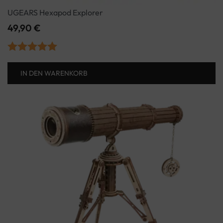
UGEARS Hexapod Explorer
49,90
€
Bewertet mit
IN DEN WARENKORB
5.00
von 5