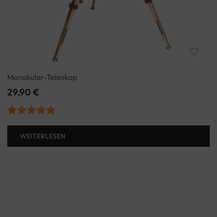
Monokular-Teleskop
29,90
€
Bewertet mit
WEITERLESEN
5.00
von 5