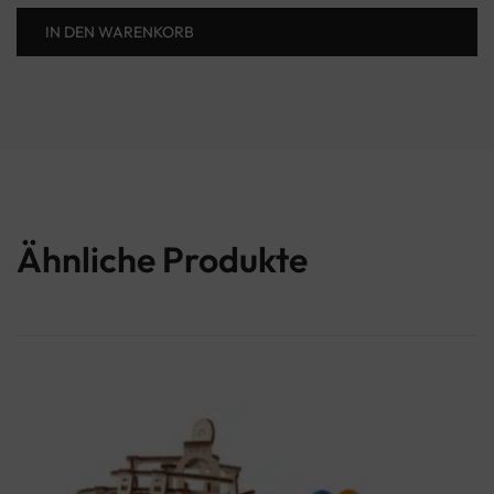
Bewertet mit
IN DEN WARENKORB
5.00
von 5
Ähnliche Produkte