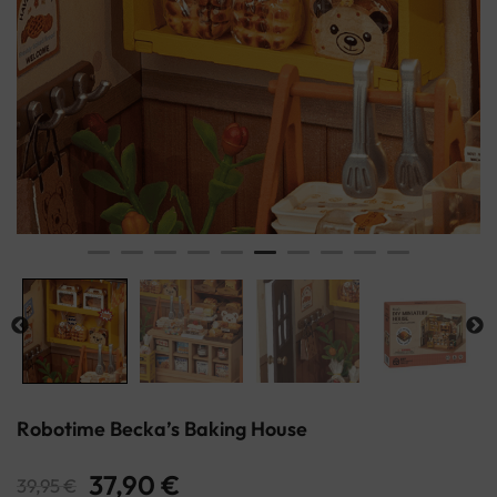
Robotime Becka’s Baking House
37,90
€
39,95
€