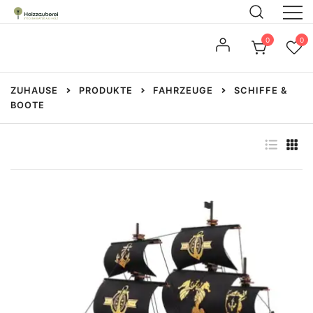
Zum
Inhalt
Steckbausätze aus Holz
Holzzauberei
0
0
springen
ZUHAUSE
PRODUKTE
FAHRZEUGE
SCHIFFE &
BOOTE