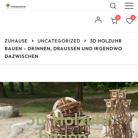
Steckbausätze aus Holz
Holzzauberei
0
0
ZUHAUSE
UNCATEGORIZED
3D HOLZUHR
BAUEN – DRINNEN, DRAUSSEN UND IRGENDWO D
AZWISCHEN
3D Holzuhr
bauen –