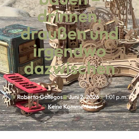
drinnen,
draußen und
irgendwo
dazwischen
Roberto Gallegos
Juni 2, 2026
1:01 p.m.
Keine Kommentare